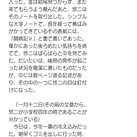
入った。金は結局見つからず、また
来てもらうよう頼んだあと、悠二は
そのノートを取り出した。シンプル
な大学ノートで、長年経って黄ばみ
がかってきているその表紙には、
『闘病記Ⅱ』と墨で書いてあった。
僅かにあった後ろめたい気持ちを捨
てて、悠二はぱらぱらと中を見てみ
た。だいたいは、喘息の発作が起こ
った状況を簡潔に書いたものだった
が、中には数ページ渡る記述があ
り、その中の一つに悠二の目は釘付
けになった。
　『一月十二日(その前の文章から、
悠二が小学校四年の時であることが
分かっている)
　今日は、今年一番の冷え込みだっ
た。朝早くゴミを出しに行った時、