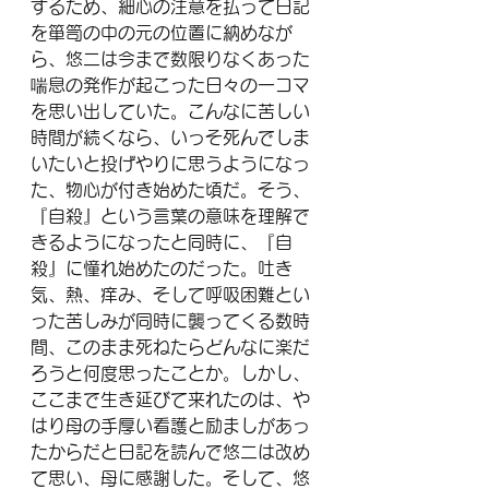
するため、細心の注意を払って日記
を箪笥の中の元の位置に納めなが
ら、悠二は今まで数限りなくあった
喘息の発作が起こった日々の一コマ
を思い出していた。こんなに苦しい
時間が続くなら、いっそ死んでしま
いたいと投げやりに思うようになっ
た、物心が付き始めた頃だ。そう、
『自殺』という言葉の意味を理解で
きるようになったと同時に、『自
殺』に憧れ始めたのだった。吐き
気、熱、痒み、そして呼吸困難とい
った苦しみが同時に襲ってくる数時
間、このまま死ねたらどんなに楽だ
ろうと何度思ったことか。しかし、
ここまで生き延びて来れたのは、や
はり母の手厚い看護と励ましがあっ
たからだと日記を読んで悠二は改め
て思い、母に感謝した。そして、悠