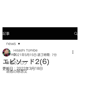
小説『人生の花火』との対話
記事
news
Hisashi Tomibe
news
2021年5月15日
読了時間: 7分
エピソード2(6)
作者のブログ
更新日：
2022年3月18日
読者の感想文