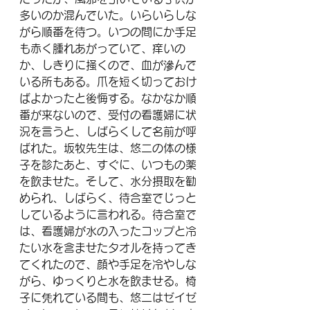
多いのか混んでいた。いらいらしな
がら順番を待つ。いつの間にか手足
も赤く腫れあがっていて、痒いの
か、しきりに掻くので、血が滲んで
いる所もある。爪を短く切っておけ
ばよかったと後悔する。なかなか順
番が来ないので、受付の看護婦に状
況を言うと、しばらくして名前が呼
ばれた。坂牧先生は、悠二の体の様
子を診たあと、すぐに、いつもの薬
を飲ませた。そして、水分摂取を勧
められ、しばらく、待合室でじっと
しているように言われる。待合室で
は、看護婦が水の入ったコップと冷
たい水を含ませたタオルを持ってき
てくれたので、顔や手足を冷やしな
がら、ゆっくりと水を飲ませる。椅
子に凭れている間も、悠二はゼイゼ