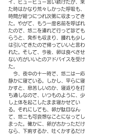
イ、ヒューヒュー言い続けたが、来
た時はかなり荒々しかった呼吸も、
時間が経つにつれ次第に収まってき
た。やがて、もう一度名前を呼ばれ
たので、悠二を連れて行って診ても
らうと、発作も収まり、腫れも少し
は引いてきたので帰っていいと言わ
れた。そして、今後、卵は食べさせ
ない方がいいとのアドバイスを受け
た。
　今、夜中の十一時で、悠二は一応
静かに寝ている。しかし、平らに寝
かすと、息苦しいのか、寝返りを打
ち通しなので、いつものように、少
し上体を起こしたまま寝かせてい
る。それにしても、卵が駄目なん
て、悠二も可哀想なことになってし
まった。確かに、卵が古かっただけ
なら、下痢するか、吐くかするだけ