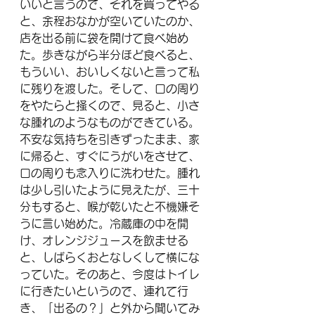
いいと言うので、それを買ってやる
と、余程おなかが空いていたのか、
店を出る前に袋を開けて食べ始め
た。歩きながら半分ほど食べると、
もういい、おいしくないと言って私
に残りを渡した。そして、口の周り
をやたらと掻くので、見ると、小さ
な腫れのようなものができている。
不安な気持ちを引きずったまま、家
に帰ると、すぐにうがいをさせて、
口の周りも念入りに洗わせた。腫れ
は少し引いたように見えたが、三十
分もすると、喉が乾いたと不機嫌そ
うに言い始めた。冷蔵庫の中を開
け、オレンジジュースを飲ませる
と、しばらくおとなしくして横にな
っていた。そのあと、今度はトイレ
に行きたいというので、連れて行
き、「出るの？」と外から聞いてみ