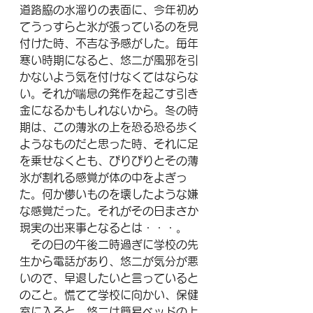
道路脇の水溜りの表面に、今年初め
てうっすらと氷が張っているのを見
付けた時、不吉な予感がした。毎年
寒い時期になると、悠二が風邪を引
かないよう気を付けなくてはならな
い。それが喘息の発作を起こす引き
金になるかもしれないから。冬の時
期は、この薄氷の上を恐る恐る歩く
ようなものだと思った時、それに足
を乗せなくとも、ぴりぴりとその薄
氷が割れる感覚が体の中をよぎっ
た。何か儚いものを壊したような嫌
な感覚だった。それがその日まさか
現実の出来事となるとは・・・。
　その日の午後二時過ぎに学校の先
生から電話があり、悠二が気分が悪
いので、早退したいと言っていると
のこと。慌てて学校に向かい、保健
室に入ると、悠二は簡易ベッドの上