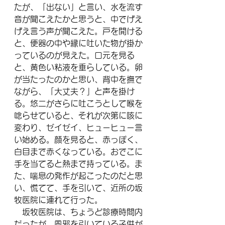
たが、「出ない」と言い、水を流す
音が聞こえたかと思うと、中でげえ
げえ言う声が聞こえた。戸を開ける
と、便器の中や縁に吐いた物が掛か
っているのが見えた。口元を見る
と、黄色い粘液を垂らしている。卵
が当たったのかと思い、背中を撫で
ながら、「大丈夫？」と声を掛け
る。悠二がさらに吐こうとして喉を
唸らせていると、それが次第に咳に
変わり、ゼイゼイ、ヒューヒュー言
い始める。顔を見ると、赤っぽく、
白目まで赤くなっている。おでこに
手を当てると熱まで持っている。ま
た、喘息の発作が起こったのだと思
い、慌てて、手を引いて、近所の坂
牧医院に連れて行った。
　坂牧医院は、ちょうど診療時間内
だったが、風邪を引いている子供が