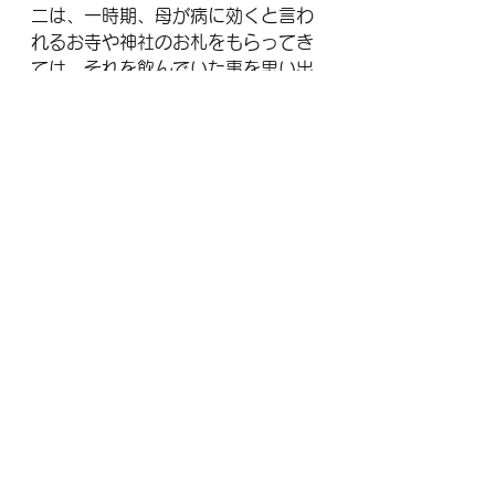
二は、一時期、母が病に効くと言わ
れるお寺や神社のお札をもらってき
ては、それを飲んでいた事を思い出
した。一回では飲めないので、お札
を一字ごとに切り刻み、祈りを込め
て少しずつ飲んでいたのだった。幼
い時に喘息で苦しんでいた頃は、そ
れと戦うのに精一杯で、母親の気持
ちのことまで考える余裕がなかった
が、高校生になった悠二は、自分の
せいで母がどれほど自己に犠牲を強
いていたかがよく理解できるように
なっていた。ひっそりと静まり返っ
た家の中で、自分の吐く溜め息の音
だけが異様に大きく響いているよう
に感じられた。
＊これも金武さんより伺った話をも
とにしたフィクションです。