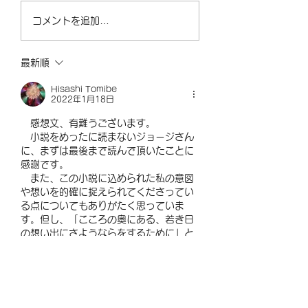
に生きた人のあるあるをた
せて頂きました。 
コメントを追加…
くさん感じました。これは
すが、感想文をお送
ドラマ化すれば面白いもの
て頂きますね。 学
になるだろうと思った。
の金武さん（悠二）
最新順
息やアレルギー疾患
Hisashi Tomibe
む様子や 療養所生
2022年1月18日
鬱々とした日々や親
死...
　感想文、有難うございます。
　小説をめったに読まないジョージさん
に、まずは最後まで読んで頂いたことに
感謝です。
　また、この小説に込められた私の意図
や想いを的確に捉えられてくださってい
る点についてもありがたく思っていま
す。但し、「こころの奥にある、若き日
の想い出にさようならをするために」と
いう点については、やや異を唱えなけれ
ばなりません。まず、そういった想い出
は、簡単にさよならできるものではあり
ません。むしろ、自分を培ってきたもの
として、心の片隅に大切にしまっておく