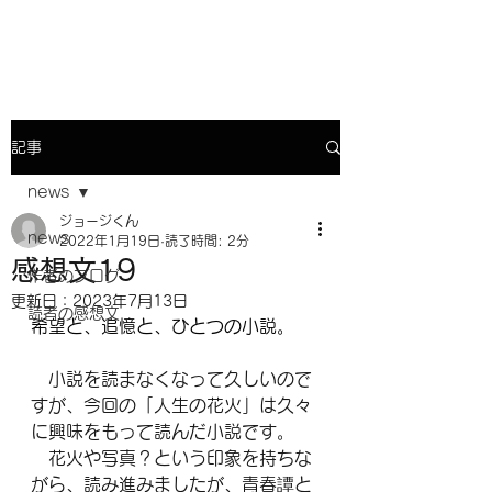
小説『人生の花火』との対話
記事
news
ジョージくん
news
2022年1月19日
読了時間: 2分
感想文19
作者のブログ
更新日：
2023年7月13日
読者の感想文
希望と、追憶と、ひとつの小説。
　小説を読まなくなって久しいので
すが、今回の「人生の花火」は久々
に興味をもって読んだ小説です。
　花火や写真？という印象を持ちな
がら、読み進みましたが、青春譚と