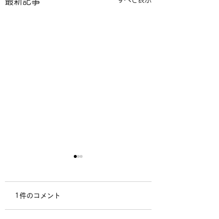
最新記事
感想文29
感想文28
自費出版されたと聞いてい
『人生の花火』〜光
1件のコメント
たが、とても面白く読み進
あの日の恋〜 こんにち
むことができた。その時代
は。『人生の花火』