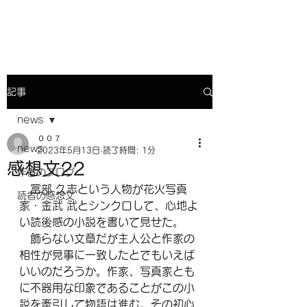
小説『人生の花火』との対話
記事
news
００７
news
2023年5月13日
読了時間: 1分
感想文22
作者のブログ
　冨部 久志という人物が花火写真
読者の感想文
家・金武 武とシンクロして、心地よ
い読後感の小説を書いて見せた。
　飾らない文章だが主人公と作家の
相性が見事に一致したとでもいえば
いいのだろうか。作家、写真家とも
に不器用な印象であることがこの小
説を牽引して物語は進む。その初心