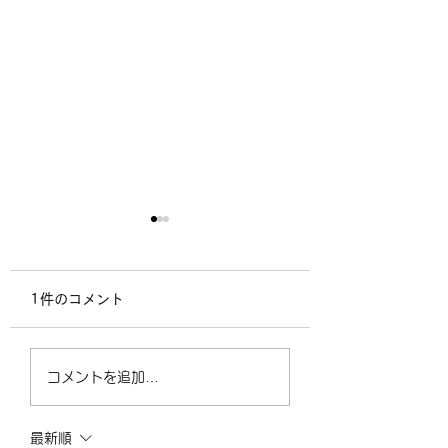
感想文29
感想文28
自費出版されたと聞いてい
『人生の花火』〜光
1件のコメント
たが、とても面白く読み進
あの日の恋〜 こんにち
むことができた。その時代
は。『人生の花火』
に生きた人のあるあるをた
せて頂きました。 
コメントを追加…
くさん感じました。これは
すが、感想文をお送
ドラマ化すれば面白いもの
て頂きますね。 学
になるだろうと思った。
の金武さん（悠二）
最新順