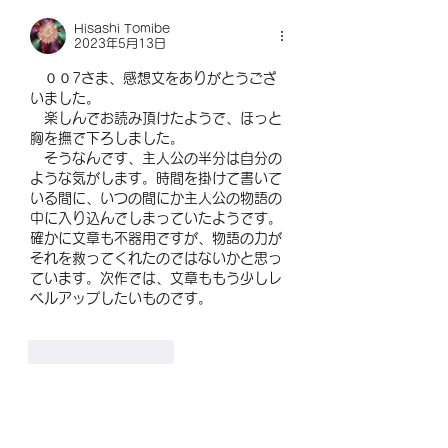
息やアレルギー疾患
Hisashi Tomibe
む様子や 療養所生
2023年5月13日
鬱々とした日々や親
死...
　００7さま、感想文をありがとうござ
いました。
　楽しんでお読み頂けたようで、ほっと
胸を撫で下ろしました。
　そうなんです、主人公の半分は自分の
ような気がします。時間を掛けて書いて
いる間に、いつの間にか主人公の物語の
中に入り込んでしまっていたようです。
確かに文章も不器用ですが、物語の力が
それを救ってくれたのではないかと思っ
ています。次作では、文章ももう少しレ
ベルアップしたいものです。
いいね！
返信