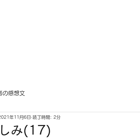
との対話
HOME
小説『人生の花火』について
新着ニュース
作者
者の感想文
2021年11月6日
読了時間: 2分
み(17)