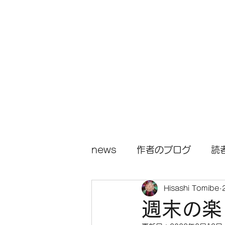
小説『人生の花火』
news
作者のブログ
読
Hisashi Tomibe
週末の楽し