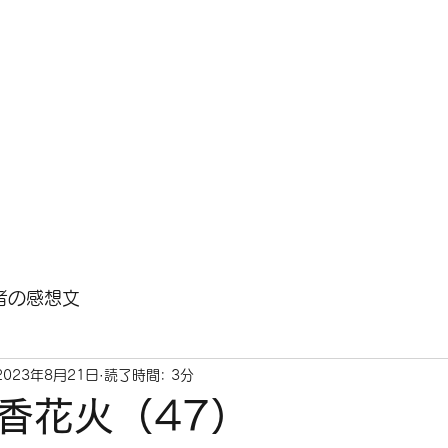
との対話
HOME
小説『人生の花火』について
新着ニュース
作者
者の感想文
2023年8月21日
読了時間: 3分
香花火（47）