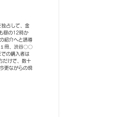
を独占して、金
も昼の12時か
の紹介へと誘導
集１冊、渋谷〇〇
Eでの購入者は
方だけで、数十
今更ながらの現