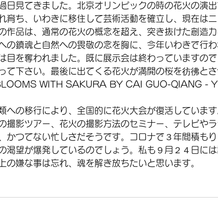
過日見てきました。北京オリンピックの時の花火の演出
れ育ち、いわきに移住して芸術活動を確立し、現在はニ
の作品は、通常の花火の概念を超え、突き抜けた創造力
への鎮魂と自然への畏敬の念を胸に、今年いわきで行わ
は目を奪われました。既に展示会は終わっていますので
って下さい。最後に出てくる花火が満開の桜を彷彿とさ
LOOMS WITH SAKURA BY CAI GUO-QIANG - 
類への移行により、全国的に花火大会が復活しています
の撮影ツアー、花火の撮影方法のセミナー、テレビやラ
、かつてない忙しさだそうです。コロナで３年間積もり
の渇望が爆発しているのでしょう。私も９月２４日には
上の嫌な事は忘れ、魂を解き放ちたいと思います。