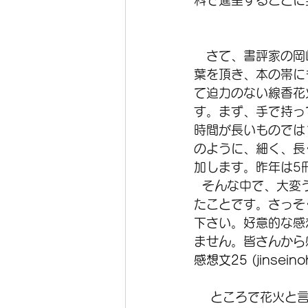
料で進呈することに
　さて、書評家の岡
葉を頂き、本の帯に
て迫力のない線香花
す。まず、手で持っ
時間が長いものでは
のように、細く、長
加します。昨年は5
  そんな中で、大変うれしい出来事がありました。PASSAGEの福地さんより感想文を頂い
たことです。さっそ
下さい。好意的な感
ません。皆さんから
感想文25 (jinseino
 　ところで花火と言えば、国立新美術館で行われていた、「蔡國強　宇宙遊 ―〈原初火