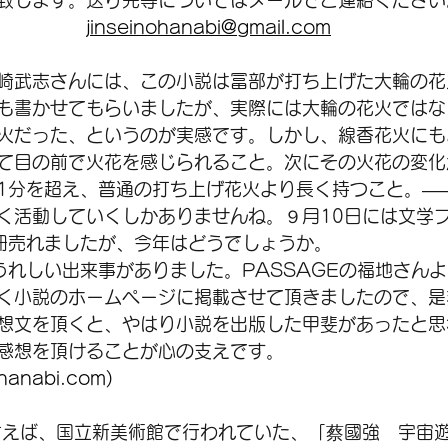
致します。送り先等についてはメールでご連絡ください
jinseinohanabi@gmail.com
崎武志さんには、この小説は冨部が打ち上げた大輪の花
も書かせてもらいましたが、実際には大輪の花火ではな
火だった、というのが実感です。しかし、線香花火にも
て目の前で火花を感じられること。次にその火花の変化
1分を超え、普通の打ち上げ花火より長く持つこと。—
く活動していくしかありませんね。９月10日には文学
冊売れましたが、今年はどうでしょうか。
く小説のホームページに掲載させて頂きましたので、是
想文を頂くと、やはり小説を出版した甲斐があったと思
感想を頂けることが心の支えです。
hanabi.com)