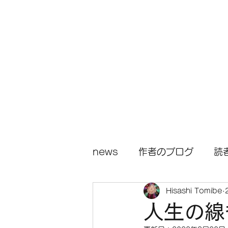
小説『人生の花火』
news
作者のブログ
読
Hisashi Tomibe
人生の線