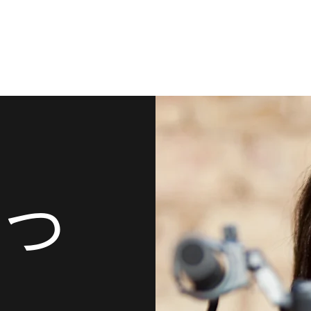
との対話
HOME
小説『人生の花火』について
新着ニュース
作者
につ