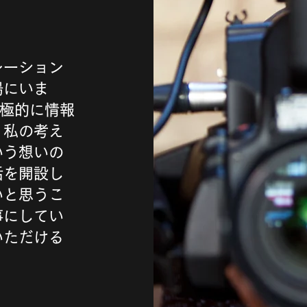
レーション
場にいま
積極的に情報
。私の考え
いう想いの
話を開設し
いと思うこ
事にしてい
いただける