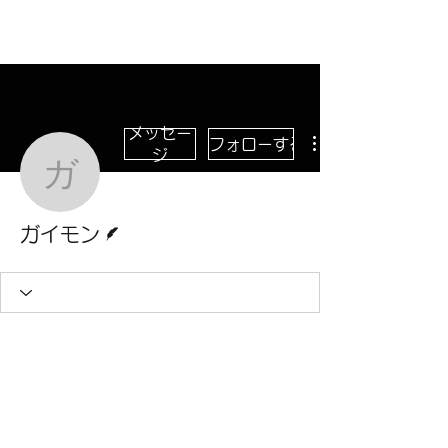
小説『人生の花火』との対話
メッセー
フォローする
ジ
ガイモン
脚本
ガイモン