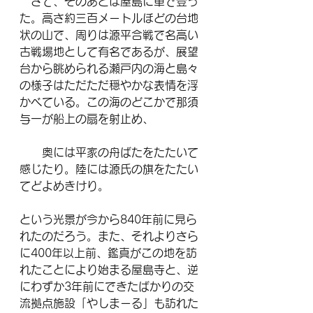
　さて、そのあとは屋島に車で登っ
た。高さ約三百メートルほどの台地
状の山で、周りは源平合戦で名高い
古戦場地として有名であるが、展望
台から眺められる瀬戸内の海と島々
の様子はただただ穏やかな表情を浮
かべている。この海のどこかで那須
与一が船上の扇を射止め、
　　奥には平家の舟ばたをたたいて
感じたり。陸には源氏の旗をたたい
てどよめきけり。
という光景が今から840年前に見ら
れたのだろう。また、それよりさら
に400年以上前、鑑真がこの地を訪
れたことにより始まる屋島寺と、逆
にわずか3年前にできたばかりの交
流拠点施設「やしまーる」も訪れた