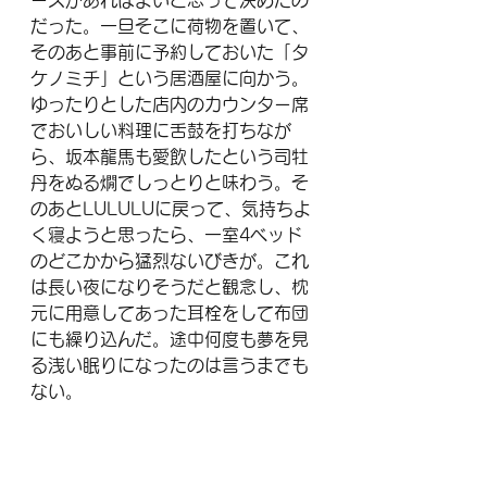
ースがあればよいと思って決めたの
だった。一旦そこに荷物を置いて、
そのあと事前に予約しておいた「タ
ケノミチ」という居酒屋に向かう。
ゆったりとした店内のカウンター席
でおいしい料理に舌鼓を打ちなが
ら、坂本龍馬も愛飲したという司牡
丹をぬる燗でしっとりと味わう。そ
のあとLULULUに戻って、気持ちよ
く寝ようと思ったら、一室4ベッド
のどこかから猛烈ないびきが。これ
は長い夜になりそうだと観念し、枕
元に用意してあった耳栓をして布団
にも繰り込んだ。途中何度も夢を見
る浅い眠りになったのは言うまでも
ない。