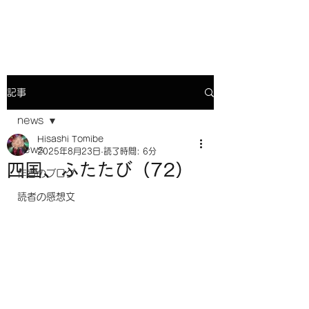
小説『人生の花火』との対話
記事
news
Hisashi Tomibe
news
2025年8月23日
読了時間: 6分
四国、ふたたび（72）
作者のブログ
読者の感想文