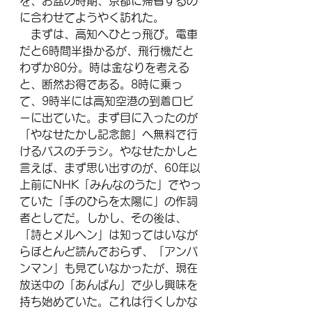
を、お盆の時期、京都に帰省するの
に合わせてようやく訪れた。
　まずは、高知へひとっ飛び。電車
だと6時間半掛かるが、飛行機だと
わずか80分。時は金なりを考える
と、断然お得である。8時に乗っ
て、9時半には高知空港の到着ロビ
ーに出ていた。まず目に入ったのが
「やなせたかし記念館」へ無料で行
けるバスのチラシ。やなせたかしと
言えば、まず思い出すのが、60年以
上前にNHK「みんなのうた」でやっ
ていた「手のひらを太陽に」の作詞
者としてだ。しかし、その後は、
「詩とメルヘン」は知ってはいなが
らほとんど読んでおらず、「アンパ
ンマン」も見ていなかったが、現在
放送中の「あんぱん」で少し興味を
持ち始めていた。これは行くしかな