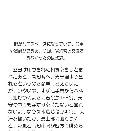
一階が共有スペースになっていて、食事
や歓談ができる。今回、宿泊客と交流で
きなかったのは残念。
　翌日は用意された朝食をさっと食
べたあと、高知城へ。天守閣まで登
れるというので簡単に考えていた
が、いやいや、まず追手門から本丸
に辿りつくまでに石段が158段、天
守の中にも手すりを持たないと登れ
ないような急な木造階段が40段。大
汗を搔いたが、最上部に辿りつく
と、涼風と高知市内が四方に眺めら