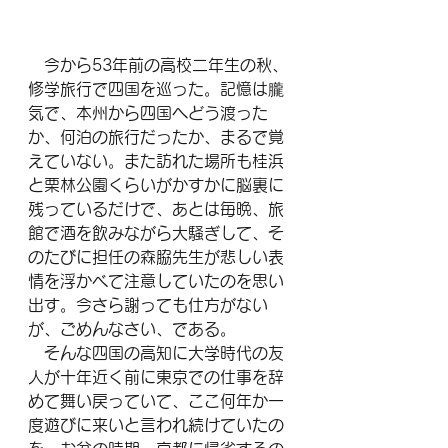
　今から53年前の高校二年生の秋、
修学旅行で四国を巡った。記憶は朧
気で、本州から四国へどう渡った
か、何泊の旅行だったか、まるで覚
えていない。また訪れた場所も桂浜
と栗林公園くらいがかすかに脳裏に
残っているだけで、あとは毎晩、旅
館で酒を飲みながら大騒ぎして、そ
のたびに担任の森脇先生が悲しい表
情を浮かべて注意していたのを思い
出す。今さら謝っても仕方がない
が、ごめんなさい、である。
　そんな四国の高知に大学時代の友
人が十年近く前に東京での仕事を辞
めて舞い戻っていて、ここ何年か一
度遊びに来いと言われ続けていたの