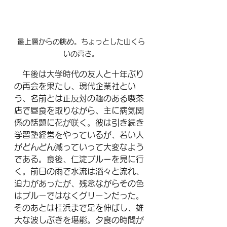
最上層からの眺め。ちょっとした山くら
いの高さ。
　午後は大学時代の友人と十年ぶり
の再会を果たし、現代企業社とい
う、名前とは正反対の趣のある喫茶
店で昼食を取りながら、主に病気関
係の話題に花が咲く。彼は引き続き
学習塾経営をやっているが、若い人
がどんどん減っていって大変なよう
である。食後、仁淀ブルーを見に行
く。前日の雨で水流は滔々と流れ、
迫力があったが、残念ながらその色
はブルーではなくグリーンだった。
そのあとは桂浜まで足を伸ばし、雄
大な波しぶきを堪能。夕食の時間が