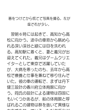
箸をつけてから慌てて写真を撮る。左が
塩で右がタレ。
　翌朝６時には起きて、高知から高
松に向かう。途中の車窓から眺めら
れる深い渓谷と緑には目を洗われ
る。高知駅に着くと、妻と義兄が出
迎えてくれた。義兄はゲームクリエ
イターとして東京で活躍していた
が、大病を患ったのち、去年から高
松で療養と仕事を兼ねて移り住んで
いた。彼の車の運転で、まずは丹下
健三設計の香川府立体育館に向か
う。同氏の設計による建物は四国に
もいくつかあるが、船の体育館と呼
ばれるこの建物は群を抜いて異様な