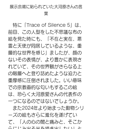
展示会場に貼られていた大河原さんの言
葉
　特に「Trace of Silence 5」は、
前回、この人型をした不思議な布の
絵を見た時にも、「不在と実在、悪
霊と天使が同居しているような、重
層的な世界を感じ」ましたが、顔の
ないその表情が、より豊かに表現さ
れていて、その世界観がさらなる上
の階層へと登り詰めたような迫力と
重厚感に圧倒されました。いい意味
での宗教画的な匂いもするこの絵
は、恐らく大河原愛さんの代表作の
一つになるのではないでしょうか。
　また2024年より始まった動物シリ
ーズの絵もさらに進化を遂げてい
て、「人の心の闇と痛みと、そこか
らにじみ出る光を描き出したい」と