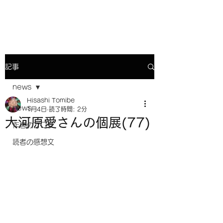
小説『人生の花火』との対話
記事
news
Hisashi Tomibe
news
1月4日
読了時間: 2分
大河原愛さんの個展(77)
作者のブログ
読者の感想文